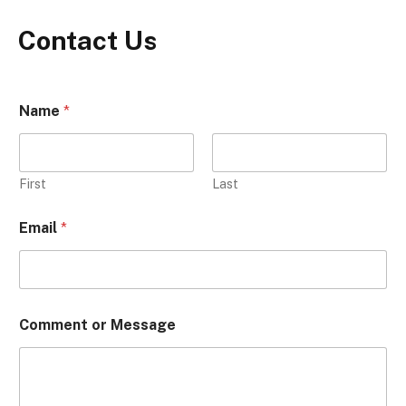
Contact Us
Name
*
First
Last
E
Email
*
m
a
i
l
C
o
Comment or Message
m
m
e
n
t