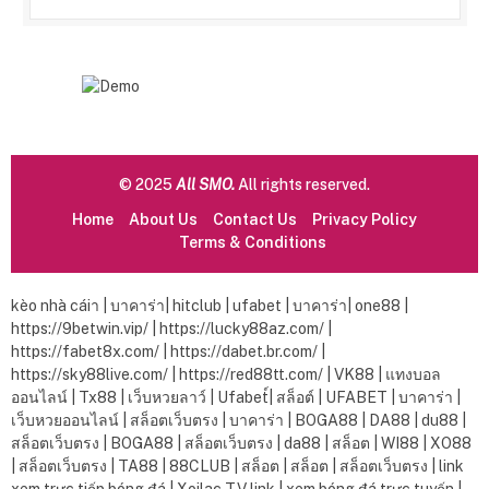
© 2025
All SMO.
All rights reserved.
Home
About Us
Contact Us
Privacy Policy
Terms & Conditions
kèo nhà cáiา
|
บาคาร่า
|
hitclub
|
ufabet
|
บาคาร่า|
one88
|
https://9betwin.vip/
|
https://lucky88az.com/
|
https://fabet8x.com/
|
https://dabet.br.com/
|
https://sky88live.com/
|
https://red88tt.com/
|
VK88
|
แทงบอล
ออนไลน์
|
Tx88
|
เว็บหวยลาว์
|
Ufabet์
|
สล็อต์
|
UFABET
|
บาคาร่า
|
เว็บหวยออนไลน์
|
สล็อตเว็บตรง
|
บาคาร่า
|
BOGA88
|
DA88
|
du88
|
สล็อตเว็บตรง
|
BOGA88
|
สล็อตเว็บตรง
|
da88
|
สล็อต
|
WI88
|
XO88
|
สล็อตเว็บตรง
|
TA88
|
88CLUB
|
สล็อต
|
สล็อต
|
สล็อตเว็บตรง
|
link