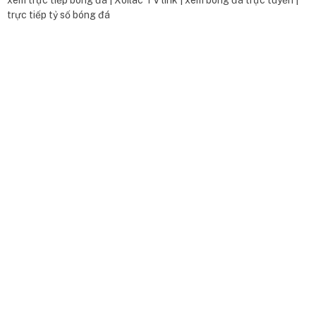
xem trực tiếp bóng đá
|
Xoilac TV link
|
xem bóng đá trực tuyến
|
trực tiếp tỷ số bóng đá