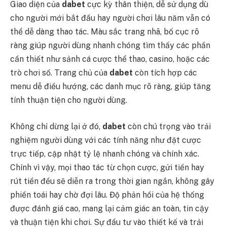
Giao diện của
dabet
cực kỳ thân thiện, dễ sử dụng dù
cho người mới bắt đầu hay người chơi lâu năm vẫn có
thể dễ dàng thao tác. Màu sắc trang nhã, bố cục rõ
ràng giúp người dùng nhanh chóng tìm thấy các phần
cần thiết như sảnh cá cược thể thao, casino, hoặc các
trò chơi số. Trang chủ của
dabet
còn tích hợp các
menu dễ điều hướng, các danh mục rõ ràng, giúp tăng
tính thuận tiện cho người dùng.
Không chỉ dừng lại ở đó,
dabet
còn chú trọng vào trải
nghiệm người dùng với các tính năng như đặt cược
trực tiếp, cập nhật tỷ lệ nhanh chóng và chính xác.
Chính vì vậy, mọi thao tác từ chọn cược, gửi tiền hay
rút tiền đều sẽ diễn ra trong thời gian ngắn, không gây
phiền toái hay chờ đợi lâu. Độ phản hồi của hệ thống
được đánh giá cao, mang lại cảm giác an toàn, tin cậy
và thuận tiện khi chơi. Sự đầu tư vào thiết kế và trải