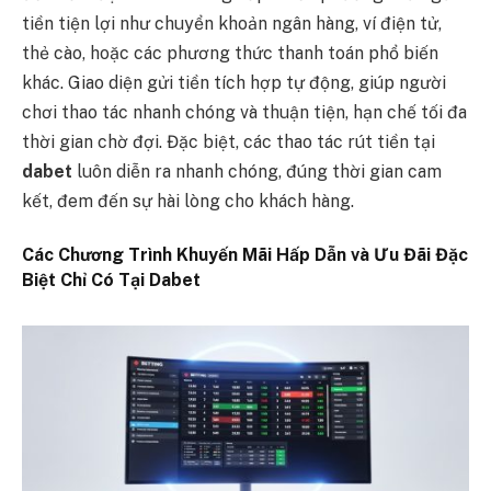
tiền tiện lợi như chuyển khoản ngân hàng, ví điện tử,
thẻ cào, hoặc các phương thức thanh toán phổ biến
khác. Giao diện gửi tiền tích hợp tự động, giúp người
chơi thao tác nhanh chóng và thuận tiện, hạn chế tối đa
thời gian chờ đợi. Đặc biệt, các thao tác rút tiền tại
dabet
luôn diễn ra nhanh chóng, đúng thời gian cam
kết, đem đến sự hài lòng cho khách hàng.
Các Chương Trình Khuyến Mãi Hấp Dẫn và Ưu Đãi Đặc
Biệt Chỉ Có Tại Dabet