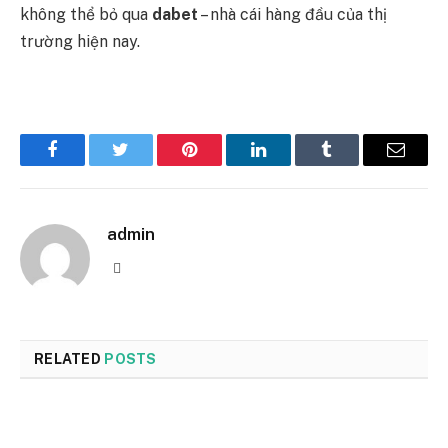
không thể bỏ qua
dabet
– nhà cái hàng đầu của thị
trường hiện nay.
Facebook
Twitter
Pinterest
LinkedIn
Tumblr
Email
admin
Website
RELATED
POSTS