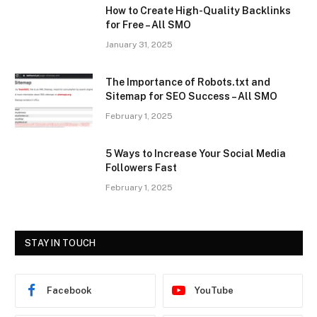
How to Create High-Quality Backlinks
for Free – All SMO
January 31, 2025
The Importance of Robots.txt and
Sitemap for SEO Success – All SMO
February 1, 2025
5 Ways to Increase Your Social Media
Followers Fast
February 1, 2025
STAY IN TOUCH
Facebook
YouTube