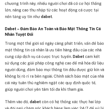
chương trình này, nhiều người chơi đã có cơ hội thắng
lớn, nâng cao thu nhập từ các hoạt động cá cược tại
nền tảng uy tín như
dabet
.
Dabet – Đảm Bảo An Toàn và Bảo Mật Thông Tin Cá
Nhân Tuyệt Đối
Trong một thế giới số ngày càng phát triển, vấn đề bảo
mật thông tin cá nhân là ưu tiên hàng đầu của các nhà
cung cấp dịch vụ cá cược trực tuyến.
Dabet
cam kết
sử dụng các giải pháp công nghệ cao để mã hóa dữ liệu
người dùng, đảm bảo mọi thông tin đều được giữ kín và
không bị rò rỉ ra bên ngoài. Chính sách bảo mật của nhà
cái này tuân thủ nghiêm ngặt các quy định quốc tế,
giúp người chơi yên tâm tối đa khi tham gia.
Thêm vào đó,
dabet
còn có hệ thống xác thực hai lớp
và đội ngũ chăm sóc khách hàng làm việc 24/7 để xử lý