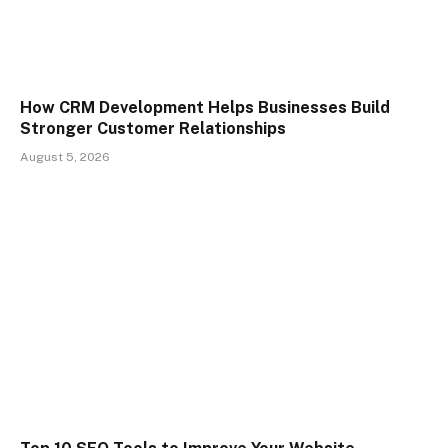
How CRM Development Helps Businesses Build
Stronger Customer Relationships
August 5, 2026