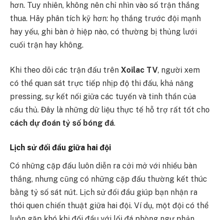
hơn. Tuy nhiên, không nên chỉ nhìn vào số trận thắng
thua. Hãy phân tích kỹ hơn: họ thắng trước đội mạnh
hay yếu, ghi bàn ở hiệp nào, có thường bị thủng lưới
cuối trận hay không.
Khi theo dõi các trận đấu trên
Xoilac TV
, người xem
có thể quan sát trực tiếp nhịp độ thi đấu, khả năng
pressing, sự kết nối giữa các tuyến và tinh thần của
cầu thủ. Đây là những dữ liệu thực tế hỗ trợ rất tốt cho
cách dự đoán tỷ số bóng đá
.
Lịch sử đối đầu giữa hai đội
Có những cặp đấu luôn diễn ra cởi mở với nhiều bàn
thắng, nhưng cũng có những cặp đấu thường kết thúc
bằng tỷ số sát nút. Lịch sử đối đầu giúp bạn nhận ra
thói quen chiến thuật giữa hai đội. Ví dụ, một đội có thể
luôn gặp khó khi đối đầu với lối đá phòng ngự phản