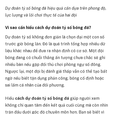
Dự đoán tỷ số bóng đá hiệu quả cần dựa trên phong độ,
lực lượng và lối chơi thực tế của hai đội
Vì sao cần hiểu cách dự đoán tỷ số bóng đá?
Dự đoán tỷ số không đơn giản là chọn đại một con số
trước giờ bóng lăn. Đó là quá trình tổng hợp nhiều dữ
liệu khác nhau để đưa ra nhận định có cơ sở. Một đội
bóng đang có chuỗi thắng ấn tượng chưa chắc sẽ ghi
nhiều bàn nếu gặp đối thủ chơi phòng ngự số đông.
Ngược lại, một đội bị đánh giá thấp vẫn có thể tạo bất
ngờ nếu biết tận dụng phản công, bóng cố định hoặc
sai lầm cá nhân của đối phương.
Hiểu
cách dự đoán tỷ số bóng đá
giúp người xem
không chỉ quan tâm đến kết quả cuối cùng mà còn nhìn
trận đấu dưới góc độ chuyên môn hơn. Bạn sẽ biết vì