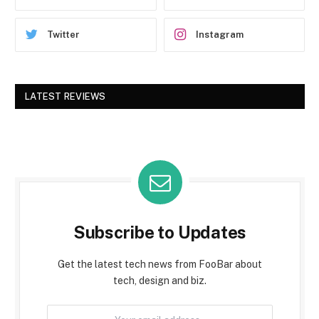
Twitter
Instagram
LATEST REVIEWS
Subscribe to Updates
Get the latest tech news from FooBar about
tech, design and biz.