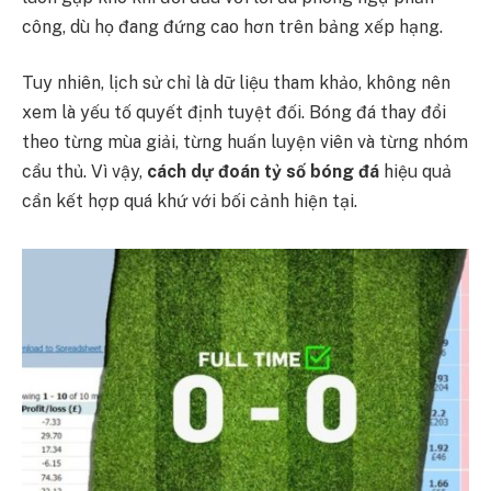
công, dù họ đang đứng cao hơn trên bảng xếp hạng.
Tuy nhiên, lịch sử chỉ là dữ liệu tham khảo, không nên
xem là yếu tố quyết định tuyệt đối. Bóng đá thay đổi
theo từng mùa giải, từng huấn luyện viên và từng nhóm
cầu thủ. Vì vậy,
cách dự đoán tỷ số bóng đá
hiệu quả
cần kết hợp quá khứ với bối cảnh hiện tại.