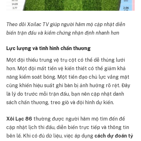
Theo dõi Xoilac TV giúp người hâm mộ cập nhật diễn
biến trận đấu và kiểm chứng nhận định nhanh hơn
Lực lượng và tình hình chấn thương
Một đội thiếu trung vệ trụ cột có thể dễ thủng lưới
hơn. Một đội mất tiền vệ kiến thiết có thể giảm khả
năng kiểm soát bóng. Một tiền đạo chủ lực vắng mặt
cũng khiến hiệu suất ghi bàn bị ảnh hưởng rõ rệt. Đây
là lý do trước mỗi trận đấu, bạn nên cập nhật danh
sách chấn thương, treo giò và đội hình dự kiến.
Xôi Lạc 86
thường được người hâm mộ tìm đến để
cập nhật lịch thi đấu, diễn biến trực tiếp và thông tin
bên lề. Khi có đủ dữ liệu, việc áp dụng
cách dự đoán tỷ