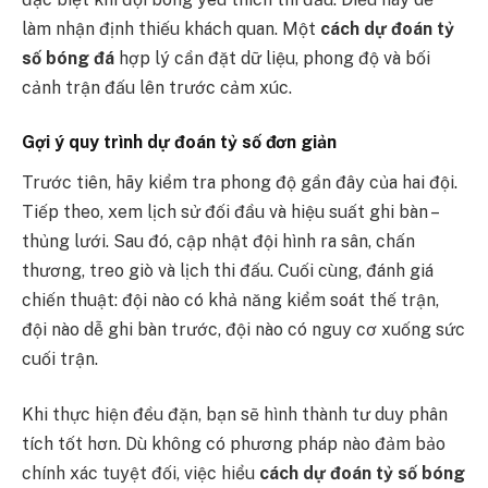
làm nhận định thiếu khách quan. Một
cách dự đoán tỷ
số bóng đá
hợp lý cần đặt dữ liệu, phong độ và bối
cảnh trận đấu lên trước cảm xúc.
Gợi ý quy trình dự đoán tỷ số đơn giản
Trước tiên, hãy kiểm tra phong độ gần đây của hai đội.
Tiếp theo, xem lịch sử đối đầu và hiệu suất ghi bàn –
thủng lưới. Sau đó, cập nhật đội hình ra sân, chấn
thương, treo giò và lịch thi đấu. Cuối cùng, đánh giá
chiến thuật: đội nào có khả năng kiểm soát thế trận,
đội nào dễ ghi bàn trước, đội nào có nguy cơ xuống sức
cuối trận.
Khi thực hiện đều đặn, bạn sẽ hình thành tư duy phân
tích tốt hơn. Dù không có phương pháp nào đảm bảo
chính xác tuyệt đối, việc hiểu
cách dự đoán tỷ số bóng