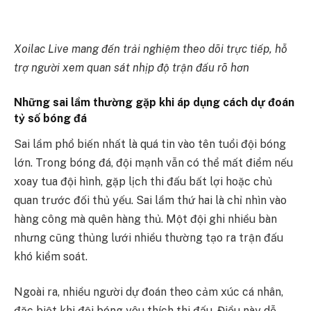
Xoilac Live mang đến trải nghiệm theo dõi trực tiếp, hỗ
trợ người xem quan sát nhịp độ trận đấu rõ hơn
Những sai lầm thường gặp khi áp dụng cách dự đoán
tỷ số bóng đá
Sai lầm phổ biến nhất là quá tin vào tên tuổi đội bóng
lớn. Trong bóng đá, đội mạnh vẫn có thể mất điểm nếu
xoay tua đội hình, gặp lịch thi đấu bất lợi hoặc chủ
quan trước đối thủ yếu. Sai lầm thứ hai là chỉ nhìn vào
hàng công mà quên hàng thủ. Một đội ghi nhiều bàn
nhưng cũng thủng lưới nhiều thường tạo ra trận đấu
khó kiểm soát.
Ngoài ra, nhiều người dự đoán theo cảm xúc cá nhân,
đặc biệt khi đội bóng yêu thích thi đấu. Điều này dễ