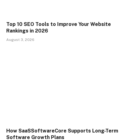
Top 10 SEO Tools to Improve Your Website
Rankings in 2026
August 3, 2026
How SaaSSoftwareCore Supports Long-Term
Software Growth Plans