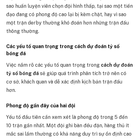
sao huấn luyện viên chọn đội hình thấp, tại sao một tiền
đạo đang có phong độ cao lại bị kèm chặt, hay vì sao
một trận derby thường khó đoán hơn những trận đấu
thông thường.
Các yếu tố quan trọng trong cách dự đoán tỷ số
bóng đá
Việc nắm rõ các yếu tố quan trọng trong
cách dự đoán
tỷ số bóng đá
sẽ giúp quá trình phân tích trở nên có
cơ sở, khách quan và dễ xác định kịch bản trận đấu
hơn.
Phong độ gần đây của hai đội
Yếu tố đầu tiên cần xem xét là phong độ trong 5 đến
10 trận gần nhất. Một đội ghi bàn đều đặn, hàng thủ ít
mắc sai lầm thường có khả năng duy trì sự ổn định cao