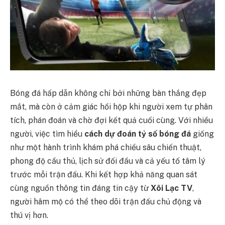
Bóng đá hấp dẫn không chỉ bởi những bàn thắng đẹp
mắt, mà còn ở cảm giác hồi hộp khi người xem tự phân
tích, phán đoán và chờ đợi kết quả cuối cùng. Với nhiều
người, việc tìm hiểu
cách dự đoán tỷ số bóng đá
giống
như một hành trình khám phá chiều sâu chiến thuật,
phong độ cầu thủ, lịch sử đối đầu và cả yếu tố tâm lý
trước mỗi trận đấu. Khi kết hợp khả năng quan sát
cùng nguồn thông tin đáng tin cậy từ
Xôi Lạc TV
,
người hâm mộ có thể theo dõi trận đấu chủ động và
thú vị hơn.