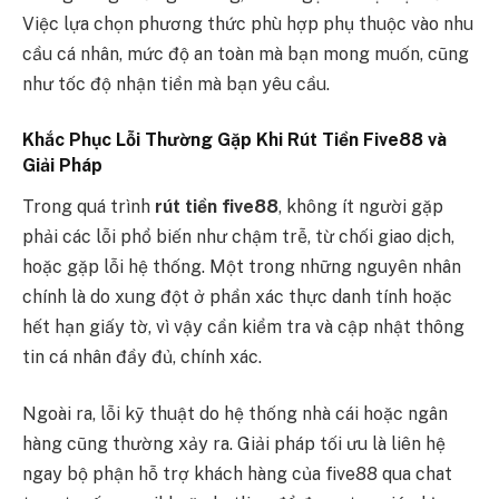
Việc lựa chọn phương thức phù hợp phụ thuộc vào nhu
cầu cá nhân, mức độ an toàn mà bạn mong muốn, cũng
như tốc độ nhận tiền mà bạn yêu cầu.
Khắc Phục Lỗi Thường Gặp Khi Rút Tiền Five88 và
Giải Pháp
Trong quá trình
rút tiền five88
, không ít người gặp
phải các lỗi phổ biến như chậm trễ, từ chối giao dịch,
hoặc gặp lỗi hệ thống. Một trong những nguyên nhân
chính là do xung đột ở phần xác thực danh tính hoặc
hết hạn giấy tờ, vì vậy cần kiểm tra và cập nhật thông
tin cá nhân đầy đủ, chính xác.
Ngoài ra, lỗi kỹ thuật do hệ thống nhà cái hoặc ngân
hàng cũng thường xảy ra. Giải pháp tối ưu là liên hệ
ngay bộ phận hỗ trợ khách hàng của five88 qua chat