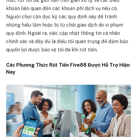
mức rút tối đa, giới hạn thời gian xử lý, và các điều
khoản liên quan đến các khoản phí dịch vụ nếu có.
Người chơi cần đọc kỹ các quy định này để tránh
những hiểu lầm hoặc bị từ chối giao dịch do vi phạm
quy định. Ngoài ra, việc cập nhật thông tin cá nhân
chính xác và đầy đủ là điều tối quan trọng để đảm bảo
quyền lợi được bảo vệ tối đa khi rút tiền.
Các Phương Thức Rút Tiền Five88 Được Hỗ Trợ Hiện
Nay