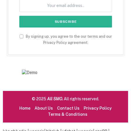
By signing up, you agree to the our terms and our
Privacy Policy
agreement.
© 2025
All SMO.
All rights reserved.
Home
About Us
Contact Us
Privacy Policy
Terms & Conditions