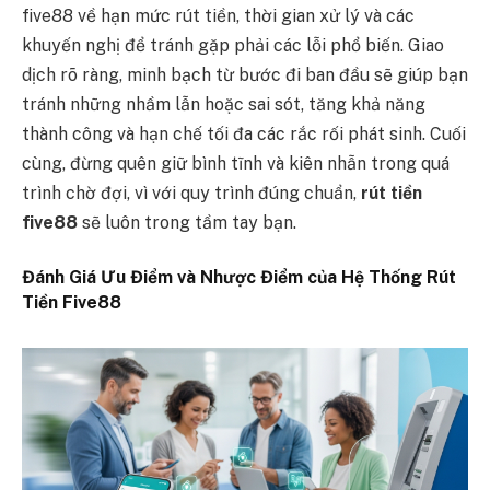
five88 về hạn mức rút tiền, thời gian xử lý và các
khuyến nghị để tránh gặp phải các lỗi phổ biến. Giao
dịch rõ ràng, minh bạch từ bước đi ban đầu sẽ giúp bạn
tránh những nhầm lẫn hoặc sai sót, tăng khả năng
thành công và hạn chế tối đa các rắc rối phát sinh. Cuối
cùng, đừng quên giữ bình tĩnh và kiên nhẫn trong quá
trình chờ đợi, vì với quy trình đúng chuẩn,
rút tiền
five88
sẽ luôn trong tầm tay bạn.
Đánh Giá Ưu Điểm và Nhược Điểm của Hệ Thống Rút
Tiền Five88