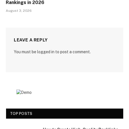
Rankings in 2026
August 3, 2026
LEAVE A REPLY
You must be
logged in
to post a comment.
TOP POSTS