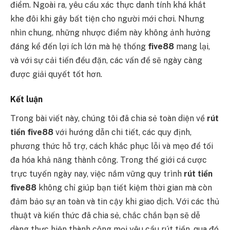
điểm. Ngoài ra, yêu cầu xác thực danh tính khá khắt
khe đôi khi gây bất tiện cho người mới chơi. Nhưng
nhìn chung, những nhược điểm này không ảnh hưởng
đáng kể đến lợi ích lớn mà hệ thống
five88
mang lại,
và với sự cải tiến đều đặn, các vấn đề sẽ ngày càng
được giải quyết tốt hơn.
Kết luận
Trong bài viết này, chúng tôi đã chia sẻ toàn diện về
rút
tiền five88
với hướng dẫn chi tiết, các quy định,
phương thức hỗ trợ, cách khắc phục lỗi và mẹo để tối
đa hóa khả năng thành công. Trong thế giới cá cược
trực tuyến ngày nay, việc nắm vững quy trình
rút tiền
five88
không chỉ giúp bạn tiết kiệm thời gian mà còn
đảm bảo sự an toàn và tin cậy khi giao dịch. Với các thủ
thuật và kiến thức đã chia sẻ, chắc chắn bạn sẽ dễ
dàng thực hiện thành công mọi yêu cầu rút tiền, qua đó