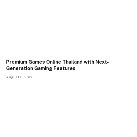
Premium Games Online Thailand with Next-
Generation Gaming Features
August 8, 2026