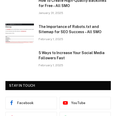
How to Create High-Quality Backlinks
for Free – All SMO
January 31, 2025
The Importance of Robots.txt and
Sitemap for SEO Success – All SMO
February 1, 2025
5 Ways to Increase Your Social Media
Followers Fast
February 1, 2025
STAY IN TOUCH
Facebook
YouTube