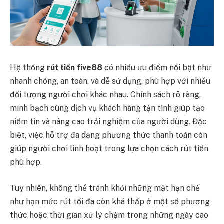
Hệ thống
rút tiền five88
có nhiều ưu điểm nổi bật như
nhanh chóng, an toàn, và dễ sử dụng, phù hợp với nhiều
đối tượng người chơi khác nhau. Chính sách rõ ràng,
minh bạch cùng dịch vụ khách hàng tận tình giúp tạo
niềm tin và nâng cao trải nghiệm của người dùng. Đặc
biệt, việc hỗ trợ đa dạng phương thức thanh toán còn
giúp người chơi linh hoạt trong lựa chọn cách rút tiền
phù hợp.
Tuy nhiên, không thể tránh khỏi những mặt hạn chế
như hạn mức rút tối đa còn khá thấp ở một số phương
thức hoặc thời gian xử lý chậm trong những ngày cao