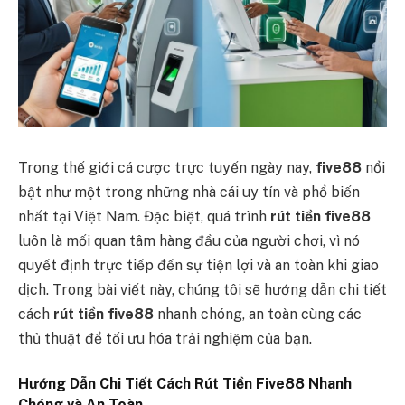
Trong thế giới cá cược trực tuyến ngày nay,
five88
nổi
bật như một trong những nhà cái uy tín và phổ biến
nhất tại Việt Nam. Đặc biệt, quá trình
rút tiền five88
luôn là mối quan tâm hàng đầu của người chơi, vì nó
quyết định trực tiếp đến sự tiện lợi và an toàn khi giao
dịch. Trong bài viết này, chúng tôi sẽ hướng dẫn chi tiết
cách
rút tiền five88
nhanh chóng, an toàn cùng các
thủ thuật để tối ưu hóa trải nghiệm của bạn.
Hướng Dẫn Chi Tiết Cách Rút Tiền Five88 Nhanh
Chóng và An Toàn