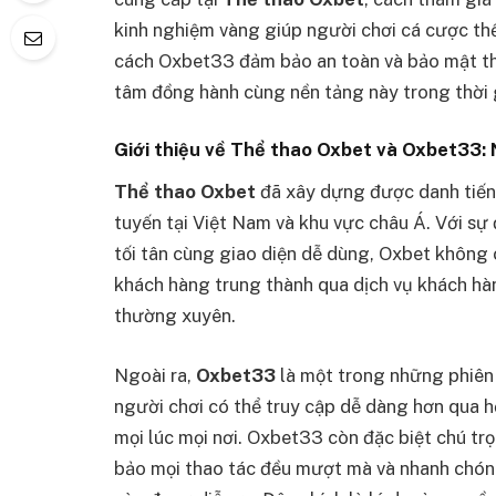
kinh nghiệm vàng giúp người chơi cá cược th
cách
Oxbet33
đảm bảo an toàn và bảo mật th
tâm đồng hành cùng nền tảng này trong thời g
Giới thiệu về Thể thao Oxbet và Oxbet33:
Thể thao Oxbet
đã xây dựng được danh tiếng
tuyến tại Việt Nam và khu vực châu Á. Với sự
tối tân cùng giao diện dễ dùng, Oxbet không 
khách hàng trung thành qua dịch vụ khách hà
thường xuyên.
Ngoài ra,
Oxbet33
là một trong những phiên 
người chơi có thể truy cập dễ dàng hơn qua 
mọi lúc mọi nơi. Oxbet33 còn đặc biệt chú tr
bảo mọi thao tác đều mượt mà và nhanh chóng