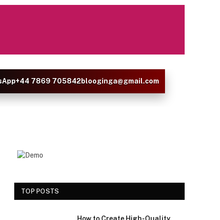
sApp
+44 7869 705842
blooginga@gmail.com
TOP POSTS
How to Create High-Quality