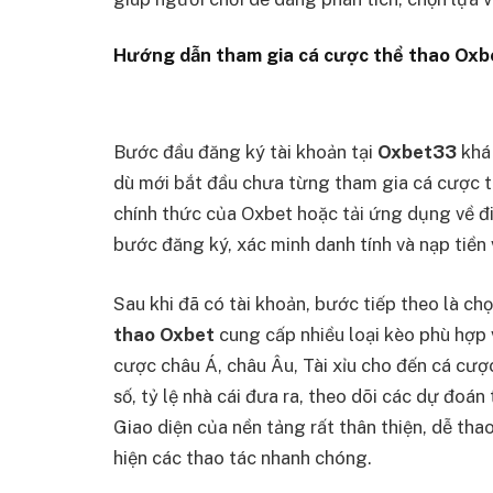
Hướng dẫn tham gia cá cược thể thao Oxb
Bước đầu đăng ký tài khoản tại
Oxbet33
khá 
dù mới bắt đầu chưa từng tham gia cá cược tr
chính thức của Oxbet hoặc tải ứng dụng về đ
bước đăng ký, xác minh danh tính và nạp tiền 
Sau khi đã có tài khoản, bước tiếp theo là c
thao Oxbet
cung cấp nhiều loại kèo phù hợp
cược châu Á, châu Âu, Tài xỉu cho đến cá cượ
số, tỷ lệ nhà cái đưa ra, theo dõi các dự đoán
Giao diện của nền tảng rất thân thiện, dễ th
hiện các thao tác nhanh chóng.