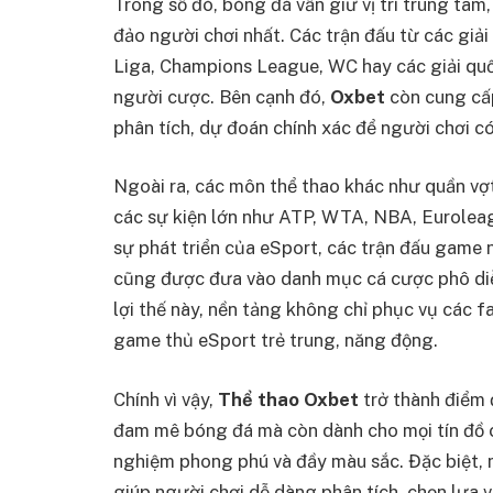
Trong số đó, bóng đá vẫn giữ vị trí trung tâm
đảo người chơi nhất. Các trận đấu từ các giải
Liga, Champions League, WC hay các giải qu
người cược. Bên cạnh đó,
Oxbet
còn cung cấp 
phân tích, dự đoán chính xác để người chơi có
Ngoài ra, các môn thể thao khác như quần vợ
các sự kiện lớn như ATP, WTA, NBA, Euroleag
sự phát triển của eSport, các trận đấu game
cũng được đưa vào danh mục cá cược phô di
lợi thế này, nền tảng không chỉ phục vụ các 
game thủ eSport trẻ trung, năng động.
Chính vì vậy,
Thể thao Oxbet
trở thành điểm 
đam mê bóng đá mà còn dành cho mọi tín đồ c
nghiệm phong phú và đầy màu sắc. Đặc biệt, m
giúp người chơi dễ dàng phân tích, chọn lựa và