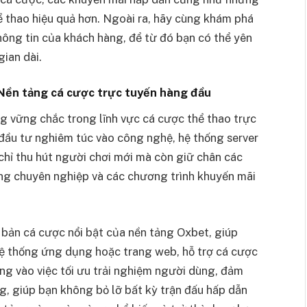
ể thao hiệu quả hơn. Ngoài ra, hãy cùng khám phá
ông tin của khách hàng, để từ đó bạn có thể yên
ian dài.
 Nền tảng cá cược trực tuyến hàng đầu
 vững chắc trong lĩnh vực cá cược thể thao trực
 đầu tư nghiêm túc vào công nghệ, hệ thống server
chỉ thu hút người chơi mới mà còn giữ chân các
ng chuyên nghiệp và các chương trình khuyến mãi
bản cá cược nổi bật của nền tảng Oxbet, giúp
hệ thống ứng dụng hoặc trang web, hỗ trợ cá cược
ọng vào việc tối ưu trải nghiệm người dùng, đảm
, giúp bạn không bỏ lỡ bất kỳ trận đấu hấp dẫn