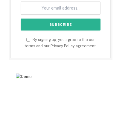
By signing up, you agree to the our
terms and our
Privacy Policy
agreement.