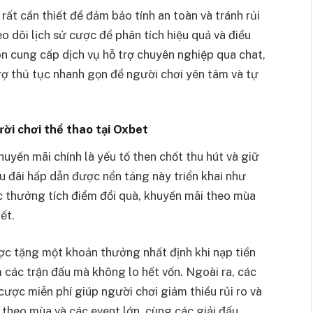
rất cần thiết để đảm bảo tính an toàn và tránh rủi
eo dõi lịch sử cược để phân tích hiệu quả và điều
n cung cấp dịch vụ hỗ trợ chuyên nghiệp qua chat,
trợ thủ tục nhanh gọn để người chơi yên tâm và tự
ời chơi thể thao tại Oxbet
uyến mãi chính là yếu tố then chốt thu hút và giữ
ưu đãi hấp dẫn được nền tảng này triển khai như
c thưởng tích điểm đổi quà, khuyến mãi theo mùa
ết.
ợc tặng một khoản thưởng nhất định khi nạp tiền
 các trận đấu mà không lo hết vốn. Ngoài ra, các
ược miễn phí giúp người chơi giảm thiểu rủi ro và
theo mùa và các event lớn, cùng các giải đấu